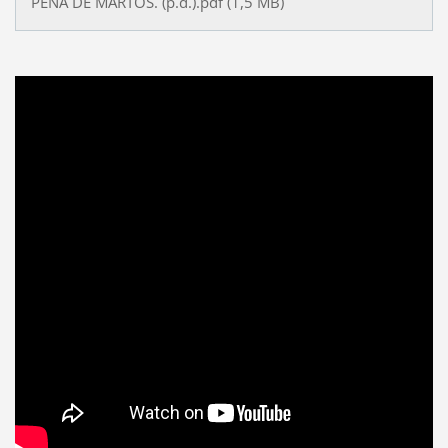
PEÑA DE MARTOS. (p.d.).pdf (1,5 MB)