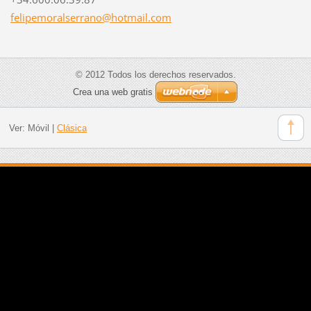
felipemo
ralserra
no@hotma
il.com
© 2012 Todos los derechos reservados.
Crea una web gratis
Ver:
Móvil
|
Clásica