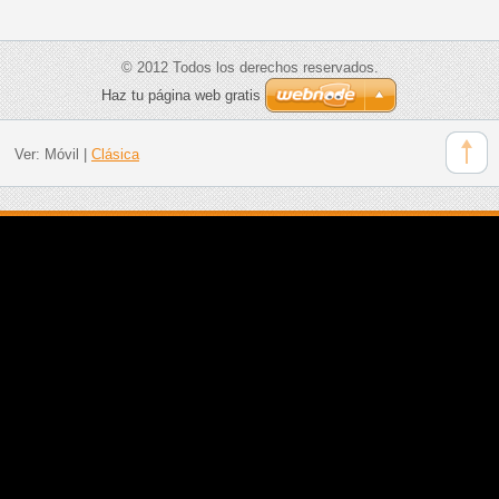
© 2012 Todos los derechos reservados.
Haz tu página web gratis
Ver:
Móvil
|
Clásica