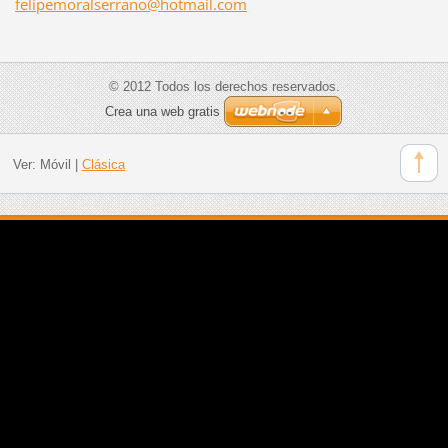
felipemo
ralserra
no@hotma
il.com
© 2012 Todos los derechos reservados.
Crea una web gratis
Ver:
Móvil
|
Clásica