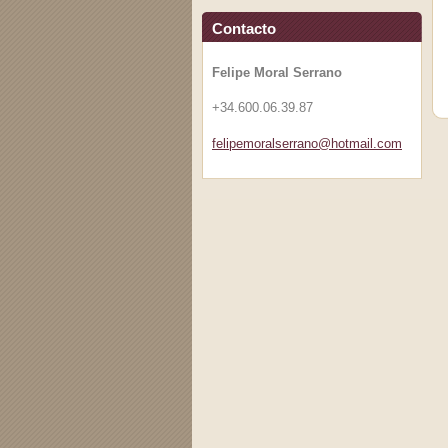
Contacto
Felipe Moral Serrano
+34.600.06.39.87
felipemo
ralserra
no@hotma
il.com