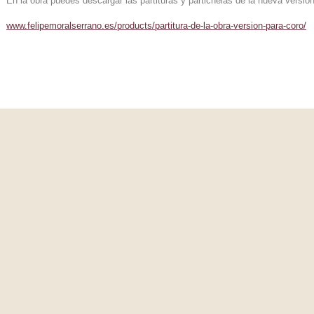
En la obra puedes descargar las partituras y partichelas de la nueva versi
www.felipemoralserrano.es/products/partitura-de-la-obra-version-para-coro/