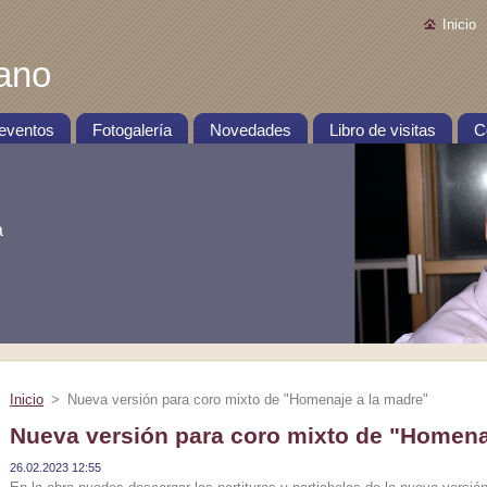
Inicio
rano
 eventos
Fotogalería
Novedades
Libro de visitas
C
a
Inicio
>
Nueva versión para coro mixto de "Homenaje a la madre"
Nueva versión para coro mixto de "Homena
26.02.2023 12:55