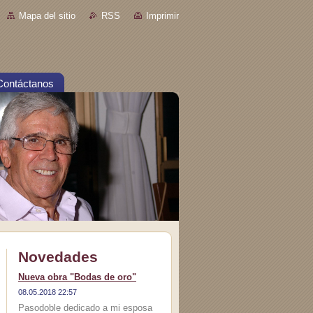
Mapa del sitio
RSS
Imprimir
Contáctanos
Novedades
Nueva obra "Bodas de oro"
08.05.2018 22:57
Pasodoble dedicado a mi esposa