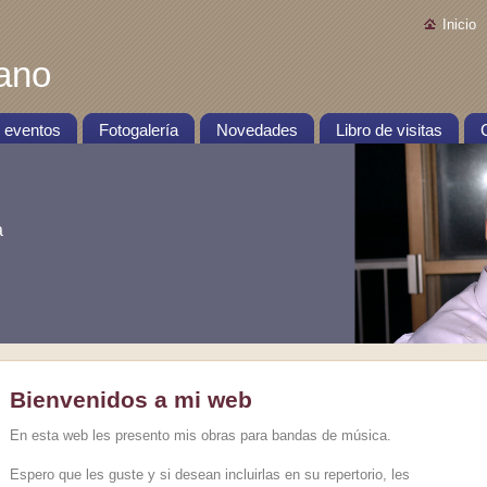
Inicio
rano
e eventos
Fotogalería
Novedades
Libro de visitas
a
Bienvenidos a mi web
En esta web les presento mis obras para bandas de música.
Espero que les guste y si desean incluirlas en su repertorio, les