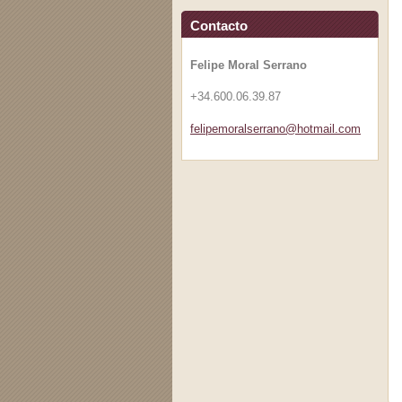
Contacto
Felipe Moral Serrano
+34.600.06.39.87
felipemo
ralserra
no@hotma
il.com