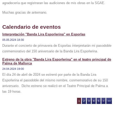
agradecería que registraran las audiciones de mis obras en la SGAE.
Muchas gracias de antemano.
Calendario de eventos
Interpretación "Banda Lira Esporlerina" en Esporlas
05.05.2024 18:30
Durante el concierto de primavera de Esporlas interpretarán mi pasodoble
conmemorativo del 150 aniversario de la Banda Lira Esporlerina.
Estreno de la obra "Banda Lira Esporlerina" en el teatro principal de
Palma de Mallorca
24.04.2024 19:00
El día 24 de abril de 2024 se estrenó por parte de la Banda Lira
Esporlerina el pasodoble del mismo nombre, conmemorativo de su 150
aniversario. Dicho estreno se realizó en el Teatre Principal de Palma a
las 19 horas.
1
2
3
4
5
>
>>